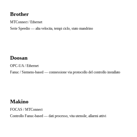
Brother
MTConnect / Ethernet
Serie Speedio — alta velocita, tempi ciclo, stato mandrino
Doosan
OPC-UA / Ethernet
Fanuc / Siemens-based — connessione via protocollo del controllo installato
Makino
FOCAS / MTConnect
Controllo Fanuc-based — dati processo, vita utensile, allarmi attivi