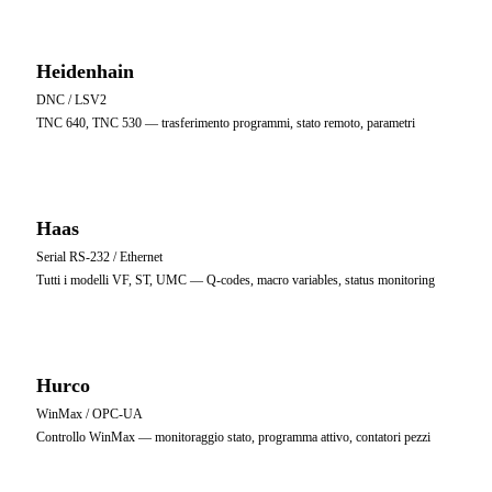
Heidenhain
DNC / LSV2
TNC 640, TNC 530 — trasferimento programmi, stato remoto, parametri
Haas
Serial RS-232 / Ethernet
Tutti i modelli VF, ST, UMC — Q-codes, macro variables, status monitoring
Hurco
WinMax / OPC-UA
Controllo WinMax — monitoraggio stato, programma attivo, contatori pezzi