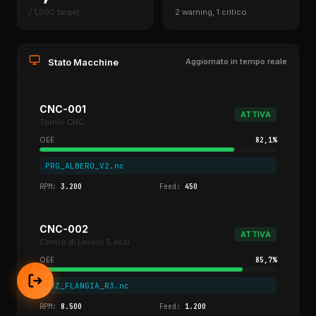
/ 1,500 target
2 warning, 1 critico
Stato Macchine
Aggiornato in tempo reale
CNC-001
ATTIVA
Tornio CNC
OEE
82,1%
PRG_ALBERO_V2.nc
RPM:
3.200
Feed:
450
CNC-002
ATTIVA
Centro di Lavoro 5 assi
OEE
85,7%
FRZ_FLANGIA_R3.nc
RPM:
8.500
Feed:
1.200