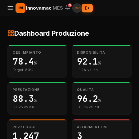
3
Innovamac
MES
iM
OP
Dashboard Produzione
OEE IMPIANTO
DISPONIBILITA
78.4
92.1
%
%
Target: 80%
+1.2% vs ieri
PRESTAZIONE
QUALITA
88.3
96.2
%
%
-0.5% vs ieri
+0.3% vs ieri
PEZZI OGGI
ALLARMI ATTIVI
1,247
3